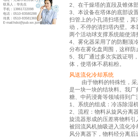
2、在干燥塔的直段及锥体
联系人：华先生
手机：13861722098
3、本设备在塔体的底部设
电话：0510-83580288
传真：0510-83581369
扫管上的小孔清扫塔壁，其
E-mail:hdst@pub.wx.jsinfo.net
动，不停的清扫塔内壁。本
两个活动球支撑系统能使清
4、雾化器采用了的防翻顶
分布在雾化盘周围，这样防
5、我厂通过多次实践证明
体，使塔体不易粘粉。
风送流化冷却系统
由于物料的特殊性，采用
是一块一块的结块料。我厂
糖、中药浸膏等领域得到广
1、系统的组成：冷冻除湿
2、流程：物料从旋风分离
旋流器形成的压差将物料引
被回流风机抽吸进入流化冷
风分离器下，物料经分离后