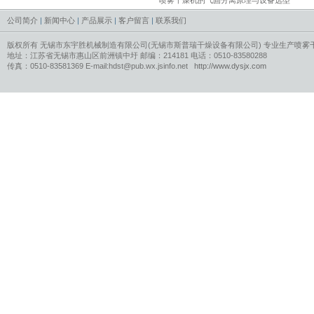
公司简介
|
新闻中心
|
产品展示
|
客户留言
|
联系我们
版权所有 无锡市东宇胜机械制造有限公司(无锡市斯普瑞干燥设备有限公司) 专业生产
喷雾
地址：江苏省无锡市惠山区前洲镇中圩 邮编：214181 电话：0510-83580288
传真：0510-83581369 E-mail:hdst@pub.wx.jsinfo.net
http://www.dysjx.com