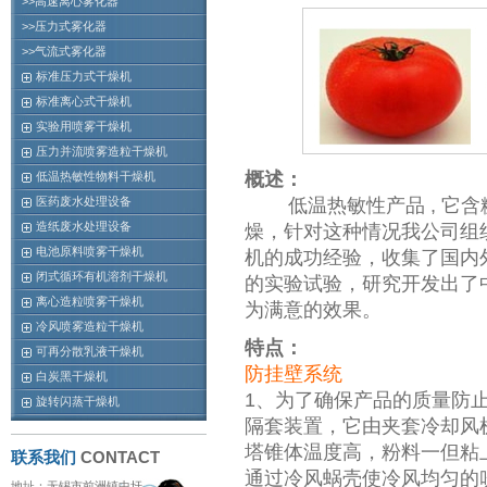
>>高速离心雾化器
>>压力式雾化器
>>气流式雾化器
标准压力式干燥机
标准离心式干燥机
实验用喷雾干燥机
压力并流喷雾造粒干燥机
概述：
低温热敏性物料干燥机
医药废水处理设备
低温热敏性产品 , 它含
造纸废水处理设备
燥，针对这种情况我公司组
电池原料喷雾干燥机
机的成功经验，收集了国内
闭式循环有机溶剂干燥机
的实验试验，研究开发出了
离心造粒喷雾干燥机
为满意的效果。
冷风喷雾造粒干燥机
特点：
可再分散乳液干燥机
防挂壁系统
白炭黑干燥机
1、为了确保产品的质量防
旋转闪蒸干燥机
隔套装置，它由夹套冷却风机
塔锥体温度高，粉料一但粘
联系我们
CONTACT
通过冷风蜗壳使冷风均匀的
地址：无锡市前洲镇中圩