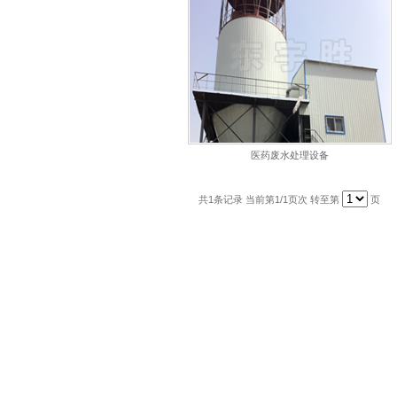
医药废水处理设备
共
1
条记录 当前第
1
/1页次 转至第
页