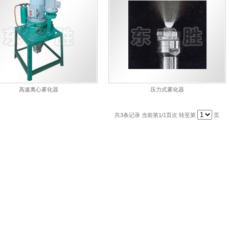
高速离心雾化器
压力式雾化器
共
3
条记录 当前第
1
/1页次 转至第
页