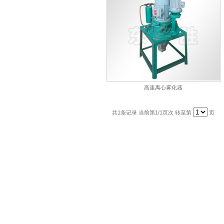
高速离心雾化器
共
1
条记录 当前第
1
/1页次 转至第
页