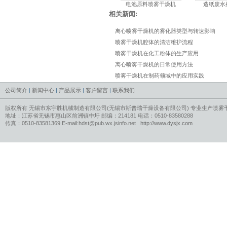
电池原料喷雾干燥机
造纸废水
相关新闻:
离心喷雾干燥机的雾化器类型与转速影响
喷雾干燥机腔体的清洁维护流程
喷雾干燥机在化工粉体的生产应用
离心喷雾干燥机的日常使用方法
喷雾干燥机在制药领域中的应用实践
公司简介
|
新闻中心
|
产品展示
|
客户留言
|
联系我们
版权所有 无锡市东宇胜机械制造有限公司(无锡市斯普瑞干燥设备有限公司) 专业生产
喷雾
地址：江苏省无锡市惠山区前洲镇中圩 邮编：214181 电话：0510-83580288
传真：0510-83581369 E-mail:hdst@pub.wx.jsinfo.net
http://www.dysjx.com