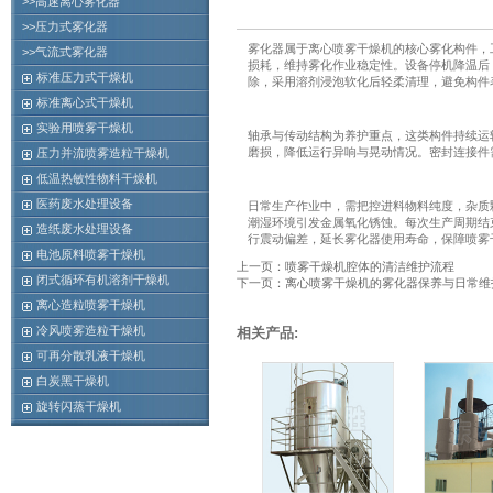
>>高速离心雾化器
>>压力式雾化器
雾化器属于离心喷雾干燥机的核心雾化构件，
>>气流式雾化器
损耗，维持雾化作业稳定性。设备停机降温后
标准压力式干燥机
除，采用溶剂浸泡软化后轻柔清理，避免构件
标准离心式干燥机
实验用喷雾干燥机
轴承与传动结构为养护重点，这类构件持续运
磨损，降低运行异响与晃动情况。密封连接件
压力并流喷雾造粒干燥机
低温热敏性物料干燥机
医药废水处理设备
日常生产作业中，需把控进料物料纯度，杂质
潮湿环境引发金属氧化锈蚀。每次生产周期结
造纸废水处理设备
行震动偏差，延长雾化器使用寿命，保障喷雾
电池原料喷雾干燥机
上一页：喷雾干燥机腔体的清洁维护流程
闭式循环有机溶剂干燥机
下一页：离心喷雾干燥机的雾化器保养与日常维
离心造粒喷雾干燥机
冷风喷雾造粒干燥机
相关产品:
可再分散乳液干燥机
白炭黑干燥机
旋转闪蒸干燥机