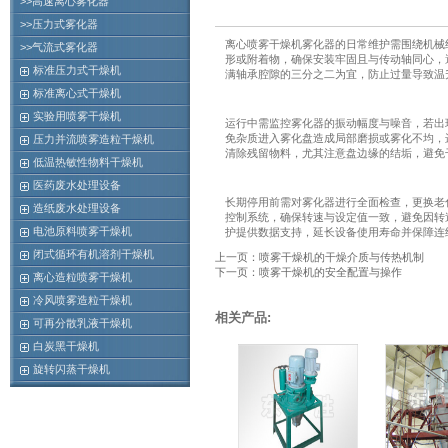
>>高速离心雾化器
>>压力式雾化器
离心喷雾干燥机雾化器的日常维护需围绕机械
>>气流式雾化器
形或附着物，确保安装牢固且与传动轴同心，
标准压力式干燥机
满轴承腔隙的三分之二为宜，防止过量导致温
标准离心式干燥机
实验用喷雾干燥机
运行中需监控雾化器的振动幅度与噪音，若出
免杂质进入雾化盘造成局部磨损或雾化不均，
压力并流喷雾造粒干燥机
清除残留物料，尤其注意盘边缘的结垢，避免
低温热敏性物料干燥机
医药废水处理设备
长期停用前需对雾化器进行全面检查，更换老
造纸废水处理设备
控制系统，确保转速与设定值一致，避免因转
电池原料喷雾干燥机
护提供数据支持，延长设备使用寿命并保障连
闭式循环有机溶剂干燥机
上一页：喷雾干燥机的干燥介质与传热机制
下一页：喷雾干燥机的安全配置与操作
离心造粒喷雾干燥机
冷风喷雾造粒干燥机
相关产品:
可再分散乳液干燥机
白炭黑干燥机
旋转闪蒸干燥机