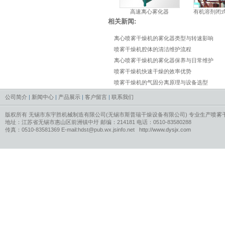
高速离心雾化器
有机溶剂闭
相关新闻:
离心喷雾干燥机的雾化器类型与转速影响
喷雾干燥机腔体的清洁维护流程
离心喷雾干燥机的雾化器保养与日常维护
喷雾干燥机快速干燥的效率优势
喷雾干燥机的气固分离原理与设备选型
公司简介
|
新闻中心
|
产品展示
|
客户留言
|
联系我们
版权所有 无锡市东宇胜机械制造有限公司(无锡市斯普瑞干燥设备有限公司) 专业生产
喷雾
地址：江苏省无锡市惠山区前洲镇中圩 邮编：214181 电话：0510-83580288
传真：0510-83581369 E-mail:hdst@pub.wx.jsinfo.net
http://www.dysjx.com