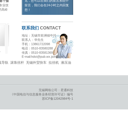
见，您可以在我们的留言系统中
雾干燥
专业技
留言，我们会在24小时之内回复
的高岭
您！
联系我们
CONTACT
地址：无锡市前洲镇中圩
联系人：华先生
手机：13861722098
电话：0510-83580288
实验用喷雾干燥机
并流压力喷雾造粒干燥机
低温热敏性物料干燥机
医
传真：0510-83581369
E-mail:hdst@pub.wx.jsinfo.net
线导轨
滚珠丝杆
无锡外贸快车
拉丝机
液压油
无锡网络公司：君通科技
《中国电信与信息服务业务经营许可证》编号
苏ICP备12042984号-1