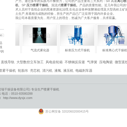
产力。通过多年的实践与不懈努力，公司的产品主要有三大系列：SR 高速
离心喷
机
、SP
压力喷雾干燥机
、混流式
喷雾干燥机
。产品的质量性能。近几年我公司的
术人员对于造纸企业的黑液资源化治理,生化企业各种发酵液处理及大型高岭土矿
土生产,有着相当成熟的经验，所生产的产品已广泛应用于国内许多企业。
我公司本着质量为先，用户至上的理念，热诚为广大客户服务，共求双赢。
品
根
雾化器
气流式雾化器
标准压力式干燥机
标准离心式干燥机
户的
直线导轨
大型数控立车加工
风电齿轮箱
不锈钢反应釜
气弹簧
压电陶瓷
微型直
喷雾干燥机
轮胎吊
壳芯机
清污机
液氧
液压机
电磁刹车器
普瑞干燥设备有限公司) 专业生产
喷雾干燥机
：0510-83580288
et
http://www.dysjx.com
苏公网安备 32020602000415号