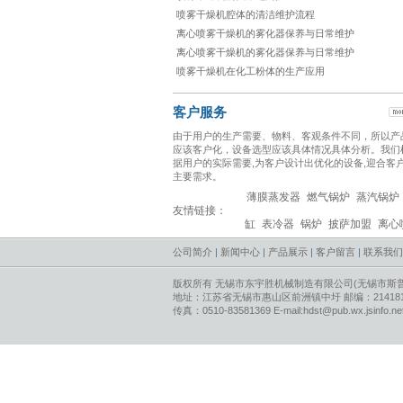
喷雾干燥机腔体的清洁维护流程
离心喷雾干燥机的雾化器保养与日常维护
离心喷雾干燥机的雾化器保养与日常维护
喷雾干燥机在化工粉体的生产应用
客户服务
由于用户的生产需要、物料、客观条件不同，所以产
应该客户化，设备选型应该具体情况具体分析。我们
高速离心雾化器
压力式
据用户的实际需要,为客户设计出优化的设备,迎合客
主要需求。
薄膜蒸发器
燃气锅炉
蒸汽锅炉
友情链接：
缸
表冷器
锅炉
披萨加盟
离心
公司简介
|
新闻中心
|
产品展示
|
客户留言
|
联系我们
版权所有 无锡市东宇胜机械制造有限公司(无锡市斯
地址：江苏省无锡市惠山区前洲镇中圩 邮编：214181 电话
传真：0510-83581369 E-mail:hdst@pub.wx.jsinfo.n