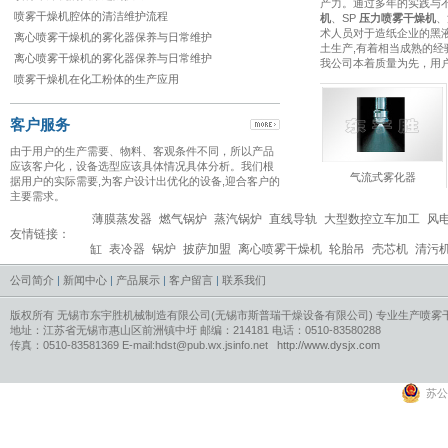
产力。通过多年的实践与不
喷雾干燥机腔体的清洁维护流程
机
、SP
压力喷雾干燥机
、
术人员对于造纸企业的黑
离心喷雾干燥机的雾化器保养与日常维护
土生产,有着相当成熟的
离心喷雾干燥机的雾化器保养与日常维护
我公司本着质量为先，用
喷雾干燥机在化工粉体的生产应用
客户服务
由于用户的生产需要、物料、客观条件不同，所以产品
应该客户化，设备选型应该具体情况具体分析。我们根
高速离心雾化器
压力式雾化器
气流式雾化器
据用户的实际需要,为客户设计出优化的设备,迎合客户的
主要需求。
薄膜蒸发器
燃气锅炉
蒸汽锅炉
直线导轨
大型数控立车加工
风
友情链接：
缸
表冷器
锅炉
披萨加盟
离心喷雾干燥机
轮胎吊
壳芯机
清污
公司简介
|
新闻中心
|
产品展示
|
客户留言
|
联系我们
版权所有 无锡市东宇胜机械制造有限公司(无锡市斯普瑞干燥设备有限公司) 专业生产
喷雾
地址：江苏省无锡市惠山区前洲镇中圩 邮编：214181 电话：0510-83580288
传真：0510-83581369 E-mail:hdst@pub.wx.jsinfo.net
http://www.dysjx.com
苏公网